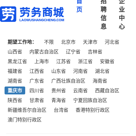
首
招
企
页
聘
业
信
中
息
心
期望工作地：
不限
北京市
天津市
河北省
山西省
内蒙古自治区
辽宁省
吉林省
黑龙江省
上海市
江苏省
浙江省
安徽省
福建省
江西省
山东省
河南省
湖北省
湖南省
广东省
广西壮族自治区
海南省
重庆市
四川省
贵州省
云南省
西藏自治区
陕西省
甘肃省
青海省
宁夏回族自治区
新疆维吾尔自治区
台湾省
香港特别行政区
澳门特别行政区